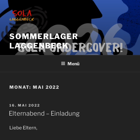
Zum
Inhalt
springen
SOMMERLAGER
LAGGENBECK
Menü
MONAT:
MAI 2022
VERÖFFENTLICHT
16. MAI 2022
AM
Elternabend – Einladung
Liebe Eltern,