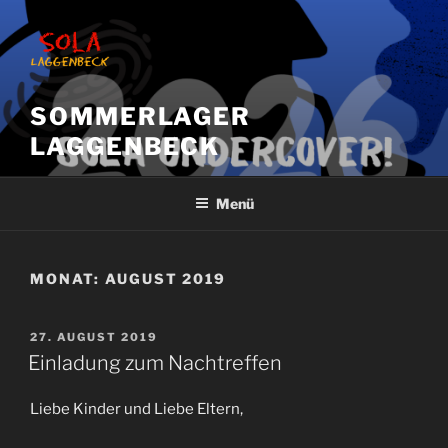
Zum
Inhalt
springen
SOMMERLAGER
LAGGENBECK
Menü
MONAT:
AUGUST 2019
VERÖFFENTLICHT
27. AUGUST 2019
AM
Einladung zum Nachtreffen
Liebe Kinder und Liebe Eltern,