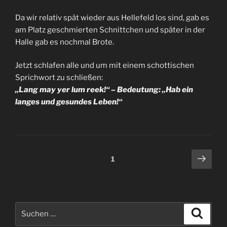
Da wir relativ spät wieder aus Hellefeld los sind, gab es
am Platz geschmierten Schnittchen und später in der
Halle gab es nochmal Brote.
Jetzt schlafen alle und um mit einem schottischen
Sprichwort zu schließen:
„Lang may yer lum reek!“ – Bedeutung: „Hab ein
langes und gesundes Leben!“
Seitennummerierung
Näch
Seite
1
Seit
der
Beiträge
Suche
Suche
nach: