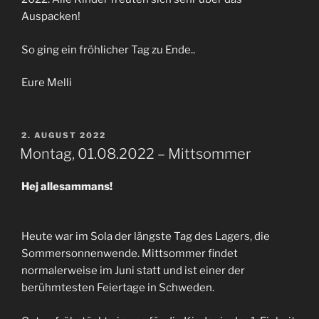
Auspacken!
So ging ein fröhlicher Tag zu Ende..
Eure Melli
VERÖFFENTLICHT
2. AUGUST 2022
AM
Montag, 01.08.2022 – Mittsommer
Hej allesammans!
Heute war im Sola der längste Tag des Lagers, die
Sommersonnenwende. Mittsommer findet
normalerweise im Juni statt und ist einer der
berühmtesten Feiertage in Schweden.