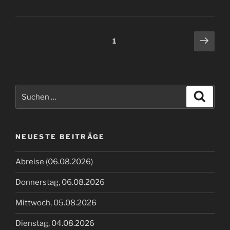
Seitennummerierung
Näch
Seite
1
Seit
der
Beiträge
Suche
Suche
nach:
NEUESTE BEITRÄGE
Abreise (06.08.2026)
Donnerstag, 06.08.2026
Mittwoch, 05.08.2026
Dienstag, 04.08.2026