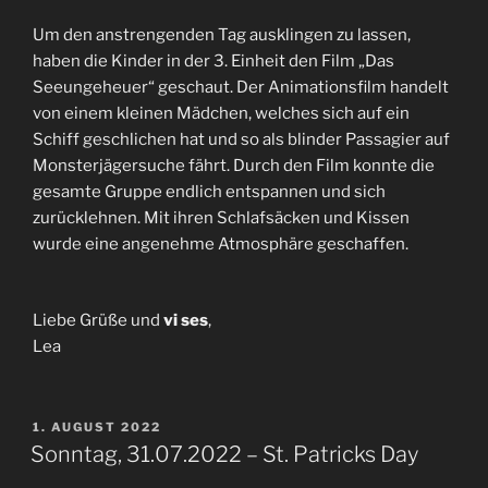
Um den anstrengenden Tag ausklingen zu lassen,
haben die Kinder in der 3. Einheit den Film „Das
Seeungeheuer“ geschaut. Der Animationsfilm handelt
von einem kleinen Mädchen, welches sich auf ein
Schiff geschlichen hat und so als blinder Passagier auf
Monsterjägersuche fährt. Durch den Film konnte die
gesamte Gruppe endlich entspannen und sich
zurücklehnen. Mit ihren Schlafsäcken und Kissen
wurde eine angenehme Atmosphäre geschaffen.
Liebe Grüße und
vi ses
,
Lea
VERÖFFENTLICHT
1. AUGUST 2022
AM
Sonntag, 31.07.2022 – St. Patricks Day