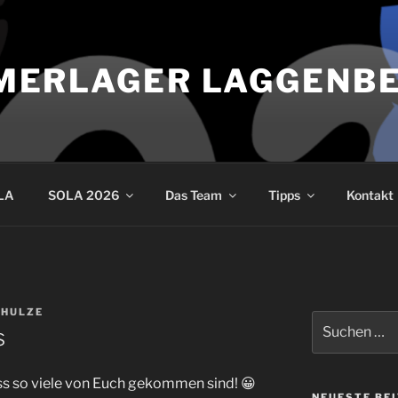
MERLAGER LAGGENB
LA
SOLA 2026
Das Team
Tipps
Kontakt
CHULZE
Suche
s
nach:
ss so viele von Euch gekommen sind! 😀
NEUESTE BE