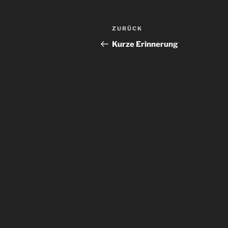
Beitragsnavigation
Vorheriger
ZURÜCK
Beitrag
Kurze Erinnerung