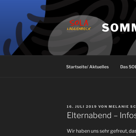
Zum
Inhalt
springen
SOM
Startseite/ Aktuelles
Das SO
VERÖFFENTLICHT
16. JULI 2019
VON
MELANIE S
AM
Elternabend – Info
Wir haben uns sehr gefreut, da