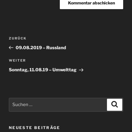
Beitragsnavigation
Vorheriger
ZURÜCK
Beitrag
09.08.2019 – Russland
Nächster
WEITER
Beitrag
Sonntag, 11.08.19 – Umwelttag
Suche
Suche
nach:
NEUESTE BEITRÄGE