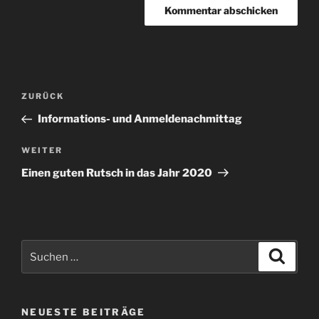
Beitragsnavigation
Vorheriger
ZURÜCK
Beitrag
Informations- und Anmeldenachmittag
Nächster
WEITER
Beitrag
Einen guten Rutsch in das Jahr 2020
Suche
Suche
nach:
NEUESTE BEITRÄGE