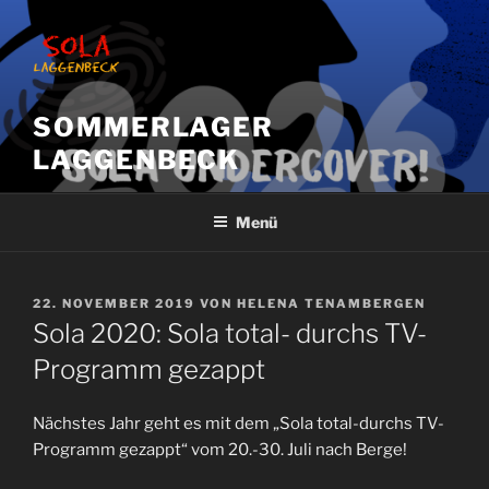
Zum
Inhalt
springen
SOMMERLAGER
LAGGENBECK
Menü
VERÖFFENTLICHT
22. NOVEMBER 2019
VON
HELENA TENAMBERGEN
AM
Sola 2020: Sola total- durchs TV-
Programm gezappt
Nächstes Jahr geht es mit dem „Sola total-durchs TV-
Programm gezappt“ vom 20.-30. Juli nach Berge!