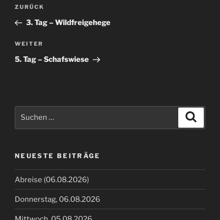
Beitragsnavigation
Vorheriger
ZURÜCK
Beitrag
3. Tag – Wildfreigehege
Nächster
WEITER
Beitrag
5. Tag – Schafswiese
Suche
Suche
nach:
NEUESTE BEITRÄGE
Abreise (06.08.2026)
Donnerstag, 06.08.2026
Mittwoch, 05.08.2026