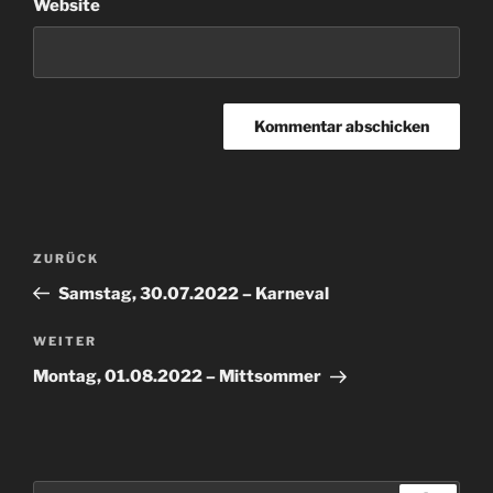
Website
Beitragsnavigation
Vorheriger
ZURÜCK
Beitrag
Samstag, 30.07.2022 – Karneval
Nächster
WEITER
Beitrag
Montag, 01.08.2022 – Mittsommer
Suche