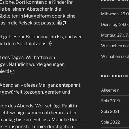
Eslohe. Dort konnten die Kinder ihr
e bei einem Abstecher in die
Mittwoch, 29.
igkeiten in Muggelform oder kleine
s in die Reisekiste passte. 🛍️🛒
Dienstag, 28.0
Montag, 27.07
 gab es zur Belohnung ein Eis, und wer
auf dem Spielplatz aus. 🍦
Wir suchen noc
Wir haben noch 
des Tages: Wir hatten ein
er. Natürlich wurde gesungen,
iert! 🎂
KATEGORIEN
bend an – dieses Mal ganz entspannt.
Allgemein
e gewürfelt, gezogen, geraten und
Sola 2019
ion des Abends: Wer schlägt Pauli in
Sola 2021
rsucht, wenige kamen nah heran – aber
artnäckig bis zum Schluss. Manche Duelle
Sola 2022
lles Hauspunkte-Turnier durchgehen