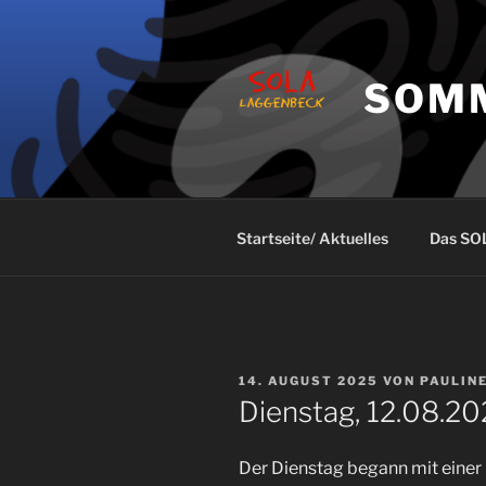
Zum
Inhalt
springen
SOM
Startseite/ Aktuelles
Das SO
VERÖFFENTLICHT
14. AUGUST 2025
VON
PAULIN
AM
Dienstag, 12.08.2
Der Dienstag begann mit einer k