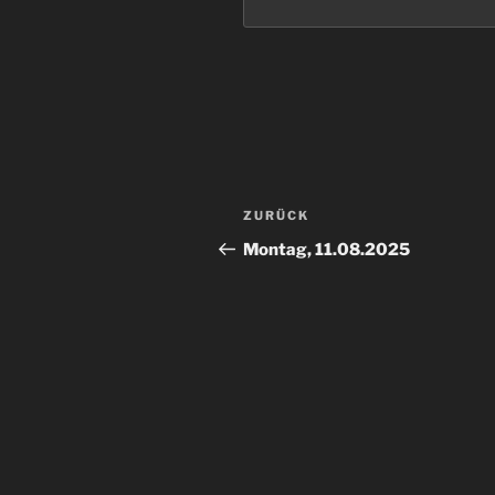
Beitragsnavigation
Vorheriger
ZURÜCK
Beitrag
Montag, 11.08.2025