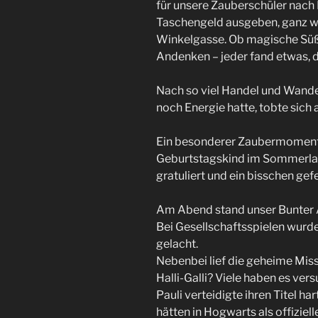
für unsere Zauberschüler nach 
Taschengeld ausgeben, ganz wi
Winkelgasse. Ob magische Süß
Andenken – jeder fand etwas, da
Nach so viel Handel und Wandel
noch Energie hatte, tobte sich 
Ein besonderer Zaubermoment 
Geburtstagskind im Sommerlag
gratuliert und ein bisschen gefe
Am Abend stand unser Bunter A
Bei Gesellschaftsspielen wurd
gelacht.
Nebenbei lief die geheime Miss
Halli-Galli? Viele haben es ve
Pauli verteidigte ihren Titel h
hätten in Hogwarts als offizie