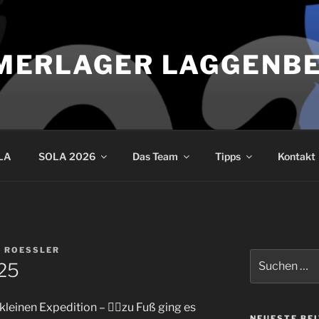
MERLAGER LAGGENB
LA
SOLA 2026
Das Team
Tipps
Kontakt
E ROESSLER
Suche
025
nach:
leinen Expedition – 🏃‍♀️zu Fuß ging es
NEUESTE BE