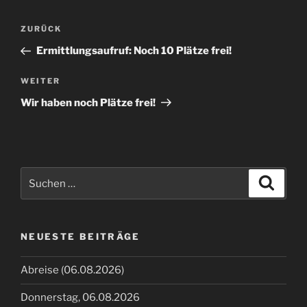
Beitragsnavigation
Vorheriger
ZURÜCK
Beitrag
Ermittlungsaufruf: Noch 10 Plätze frei!
Nächster
WEITER
Beitrag
Wir haben noch Plätze frei!
Suche
Suche
nach:
NEUESTE BEITRÄGE
Abreise (06.08.2026)
Donnerstag, 06.08.2026