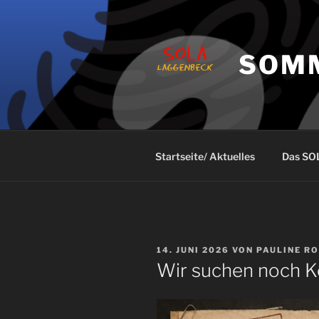
Zum
Inhalt
springen
SOM
Startseite/ Aktuelles
Das SO
VERÖFFENTLICHT
14. JUNI 2026
VON
PAULINE R
AM
Wir suchen noch K