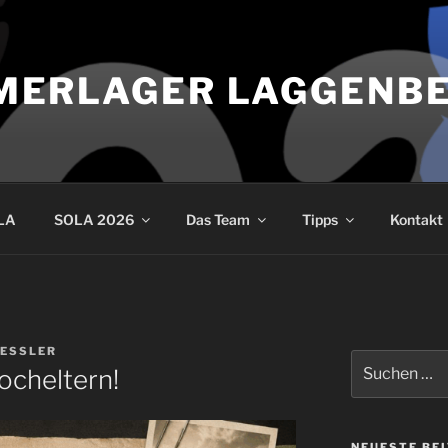
MERLAGER LAGGENB
LA
SOLA 2026
Das Team
Tipps
Kontakt
OESSLER
Suche
ocheltern!
nach:
NEUESTE BE