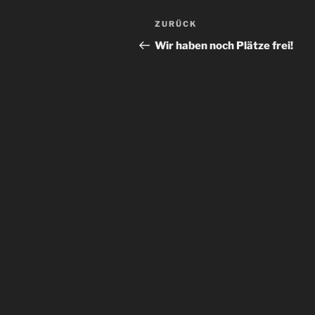
Beitragsnavigation
Vorheriger
ZURÜCK
Beitrag
Wir haben noch Plätze frei!