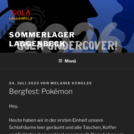
Zum
Inhalt
springen
SOMMERLAGER
LAGGENBECK
Menü
VERÖFFENTLICHT
24. JULI 2023
VON
MELANIE SCHULZE
AM
Bergfest: Pokémon
Hey,
Heute haben wir in der ersten Einheit unsere
Schlafräume leer geräumt und alle Taschen, Koffer