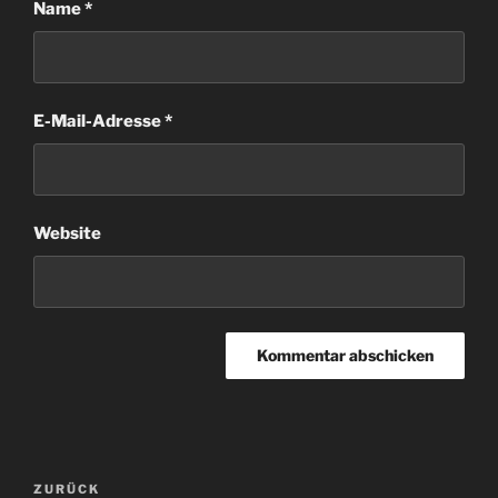
Name
*
E-Mail-Adresse
*
Website
Beitragsnavigation
Vorheriger
ZURÜCK